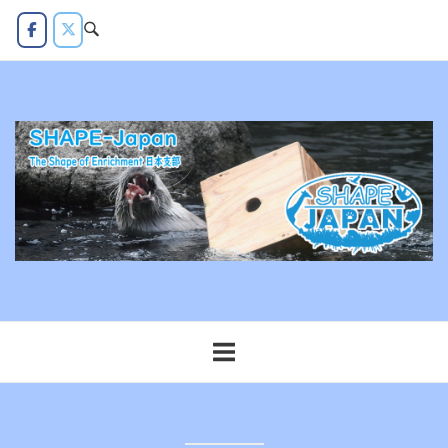
コ
ン
テ
ン
ツ
へ
ス
キ
ッ
プ