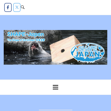
コ
ン
テ
ン
ツ
へ
ス
キ
ッ
プ