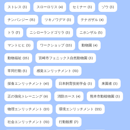
ストレス
(3)
スローロリス
(4)
セミナー
(3)
ゾウ
(3)
チンパンジー
(15)
ツキノワグマ
(3)
テナガザル
(4)
トラ
(7)
ニシローランドゴリラ
(3)
ニホンザル
(5)
マントヒヒ
(3)
ワークショップ
(23)
動物園
(4)
動物福祉
(25)
宮崎市フェニックス自然動物園
(3)
常同行動
(5)
感覚エンリッチメント
(12)
採食エンリッチメント
(41)
日本飼育技術学会
(3)
来園者
(3)
正の強化トレーニング
(9)
消防ホース
(4)
熊本市動植物園
(3)
物理エンリッチメント
(21)
環境エンリッチメント
(22)
社会エンリッチメント
(12)
行動観察
(7)