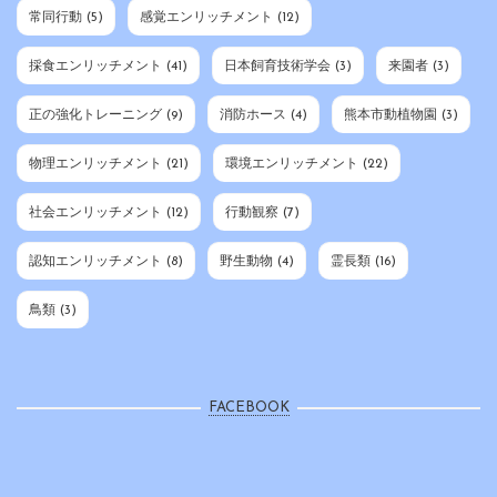
常同行動
(5)
感覚エンリッチメント
(12)
採食エンリッチメント
(41)
日本飼育技術学会
(3)
来園者
(3)
正の強化トレーニング
(9)
消防ホース
(4)
熊本市動植物園
(3)
物理エンリッチメント
(21)
環境エンリッチメント
(22)
社会エンリッチメント
(12)
行動観察
(7)
認知エンリッチメント
(8)
野生動物
(4)
霊長類
(16)
鳥類
(3)
FACEBOOK