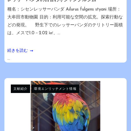
種名：シセンレッサーパンダ Ailurus fulgens styani 場所：
大牟田市動物園 目的：利用可能な空間の拡充。探索行動な
どの発現。 野生下でのレッサーパンダのテリトリー面積
は、メスで1.0－2.02 ㎢、...
続きを読む
...
文献紹介
環境エンリッチメント情報