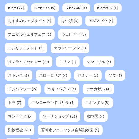
ICEE
(22)
ICEE2015
(5)
ICEE2017
(5)
ICEE2019
(7)
おすすめウェブサイト
(4)
は虫類
(3)
アジアゾウ
(5)
アニマルウェルフェア
(3)
ウェビナー
(9)
エンリッチメント
(3)
オランウータン
(6)
オンラインセミナー
(10)
キリン
(4)
シシオザル
(3)
ストレス
(3)
スローロリス
(4)
セミナー
(3)
ゾウ
(3)
チンパンジー
(15)
ツキノワグマ
(3)
テナガザル
(4)
トラ
(7)
ニシローランドゴリラ
(3)
ニホンザル
(5)
マントヒヒ
(3)
ワークショップ
(23)
動物園
(4)
動物福祉
(25)
宮崎市フェニックス自然動物園
(3)