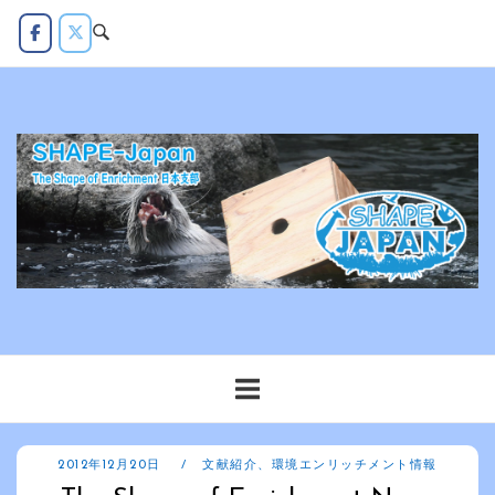
コ
ン
テ
ン
ツ
へ
ス
キ
ッ
プ
2012年12月20日
文献紹介
、
環境エンリッチメント情報