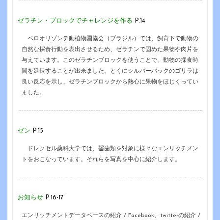
ゼラチン・ブロックでチャレンジを作る
P.14
ベロオリゾンテ動植物園協会（ブラジル）では、飼育下で動物の
自然な採食行動を表出させるため、ゼラチンで固めた果物や肉片を
与えています。このゼラチンブロックを使うことで、動物の採食時
間を延長することが出来ました。とくにシルバーバックのゴリラは
良い反応を示し、ゼラチンブロックから熱心に果物をほじくってい
ました。
ゼン
P.15
ドレクセル薬科大学では、齧歯類を対象に様々なエンリッチメン
トをおこなっています。それらを写真を中心に紹介します。
お知らせ
P.16-17
エンリッチメントデータベースの紹介 / Facebook、twitterの紹介 /