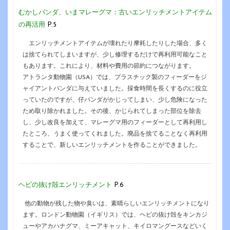
むかしパンダ、いまマレーグマ：古いエンリッチメントアイテム
の再活用
P.5
エンリッチメントアイテムが壊れたり摩耗したりした場合、多く
は捨てられてしまいますが、少し修理するだけで再利用可能なこと
もあります。これにより、材料や費用の節約につながります。
アトランタ動物園（USA）では、プラスチック製のフィーダーをジ
ャイアントパンダに与えていました。採食時間を長くするのに役立
っていたのですが、仔パンダがかじってしまい、少し危険になった
ため取り除かれました。その後、かじられてしまった部位を除去
し、少し改良を加えて、マレーグマ用のフィーダーとして再利用し
たところ、うまく使ってくれました。廃品を捨てることなく再利用
することで、新しいエンリッチメントを作ることができました。
ヘビの抜け殻エンリッチメント
P.6
他の動物が残した物や臭いは、素晴らしいエンリッチメントになり
ます。ロンドン動物園（イギリス）では、ヘビの抜け殻をキンカジ
ューやアカハナグマ、ミーアキャット、キイロマングースなどいく