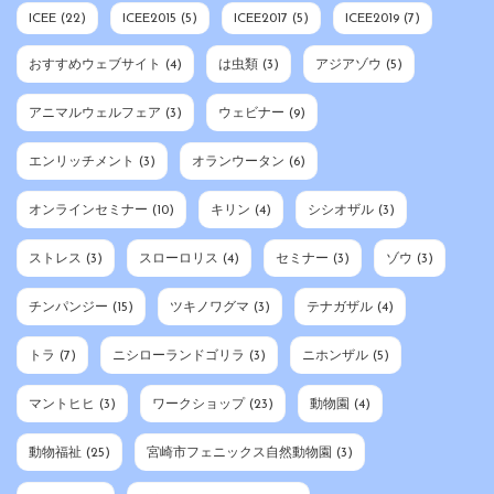
ICEE
(22)
ICEE2015
(5)
ICEE2017
(5)
ICEE2019
(7)
おすすめウェブサイト
(4)
は虫類
(3)
アジアゾウ
(5)
アニマルウェルフェア
(3)
ウェビナー
(9)
エンリッチメント
(3)
オランウータン
(6)
オンラインセミナー
(10)
キリン
(4)
シシオザル
(3)
ストレス
(3)
スローロリス
(4)
セミナー
(3)
ゾウ
(3)
チンパンジー
(15)
ツキノワグマ
(3)
テナガザル
(4)
トラ
(7)
ニシローランドゴリラ
(3)
ニホンザル
(5)
マントヒヒ
(3)
ワークショップ
(23)
動物園
(4)
動物福祉
(25)
宮崎市フェニックス自然動物園
(3)