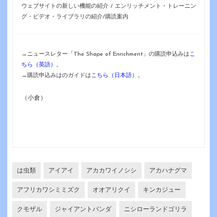
ウェブサイトの新しい機能の紹介 / エンリッチメント・トレーニン
グ・ビデオ・ライブラリの紹介/購読案内
→ニュースレター「The Shape of Enrichment」の購読申込みは
こ
ちら（英語）
。
→購読申込みはのガイドは
こちら（日本語）
。
（小倉）
は虫類
アイアイ
アカカワイノシシ
アカハナグマ
アフリカワシミミズク
オオアリクイ
キンカジュー
クモザル
ジャイアントパンダ
ニシローランドゴリラ