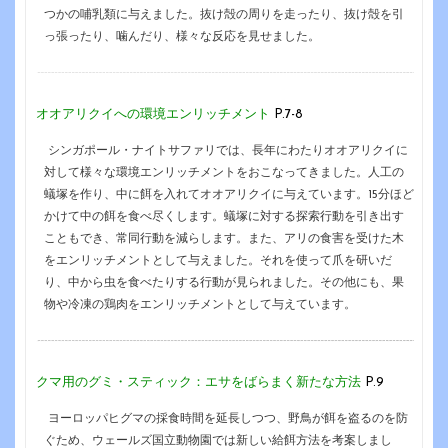
つかの哺乳類に与えました。抜け殻の周りを走ったり、抜け殻を引
っ張ったり、噛んだり、様々な反応を見せました。
オオアリクイへの環境エンリッチメント
P.7-8
シンガポール・ナイトサファリでは、長年にわたりオオアリクイに
対して様々な環境エンリッチメントをおこなってきました。人工の
蟻塚を作り、中に餌を入れてオオアリクイに与えています。15分ほど
かけて中の餌を食べ尽くします。蟻塚に対する探索行動を引き出す
こともでき、常同行動を減らします。また、アリの食害を受けた木
をエンリッチメントとして与えました。それを使って爪を研いだ
り、中から虫を食べたりする行動が見られました。その他にも、果
物や冷凍の鶏肉をエンリッチメントとして与えています。
クマ用のグミ・スティック：エサをばらまく新たな方法
P.9
ヨーロッパヒグマの採食時間を延長しつつ、野鳥が餌を盗るのを防
ぐため、ウェールズ国立動物園では新しい給餌方法を考案しまし