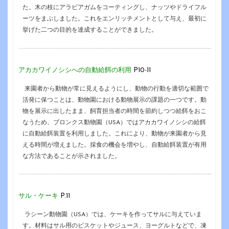
た。木の枝にアラビアガムをコーティングし、ナッツやドライフル
ーツをまぶしました。これをエンリッチメントとして与え、最初に
挙げた二つの目的を達成することができました。
アカカワイノシシへの自動給餌の利用
P10-11
来園者から動物が常に見えるようにし、動物の行動を適切な範囲で
活発に保つことは、動物園における動物展示の課題の一つです。動
物を展示に出したまま、飼育担当者の時間を節約しつつ給餌をおこ
なうため、ブロンクス動物園（USA）ではアカカワイノシシの給餌
に自動給餌装置を利用しました。これにより、動物が来園者から見
える時間が増えました。採食の機会を増やし、自動給餌装置が有用
な方法であることが示されました。
サル・ケーキ
P.11
ラシーン動物園（USA）では、ケーキを作ってサルに与えていま
す。材料はサル用のビスケットやジュース、ヨーグルトなどで、凍