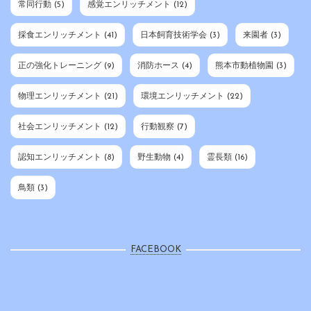
常同行動
(5)
感覚エンリッチメント
(12)
採食エンリッチメント
(41)
日本飼育技術学会
(3)
来園者
(3)
正の強化トレーニング
(9)
消防ホース
(4)
熊本市動植物園
(3)
物理エンリッチメント
(21)
環境エンリッチメント
(22)
社会エンリッチメント
(12)
行動観察
(7)
認知エンリッチメント
(8)
野生動物
(4)
霊長類
(16)
鳥類
(3)
FACEBOOK