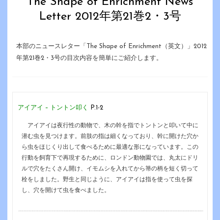
The Shape of Enrichment News
Letter 2012年第21巻2・3号
本部のニュースレター「The Shape of Enrichment（英文）」2012
年第21巻2・3号の目次内容を簡単にご紹介します。
アイアイ – トントン叩く
P.1-2
アイアイは夜行性の動物で、木の幹を指でトントンと叩いて中に
潜む虫を見つけます。前肢の指は細くなっており、幹に開けた穴か
ら虫をほじくり出して食べるために最適な形になっています。この
行動を飼育下で再現するために、ロンドン動物園では、丸太にドリ
ルで穴をたくさん開け、イモムシを入れてから箒の柄を短く切って
栓をしました。野生と同じように、アイアイは指を使って虫を探
し、穴を開けて虫を食べました。