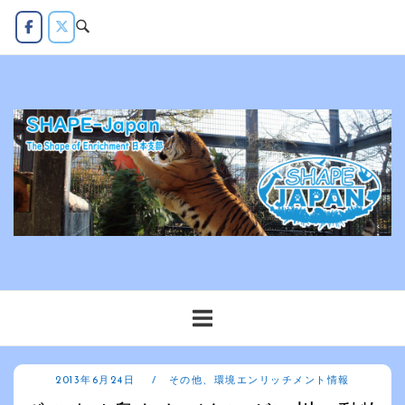
コ
ン
テ
ン
ツ
へ
ス
キ
ッ
プ
2013年6月24日
その他
、
環境エンリッチメント情報