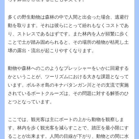
多くの野生動物は森林の中で人間と出会った場合、逃避行
動を取ります。それは彼らにとって紛れもなくコストであ
り、ストレスであるはずです。また林内を人が頻繁に歩く
ことで土が踏み固められると、その場所の植物が枯死し土
壌の露出・流出が起こりやすくなります。
動物や森林へのこのようなプレッシャーをいかに回避する
かということが、ツーリズムにおける大きな課題となって
います。ボルネオ島のキナバタンガン川とその支流で実施
されているボートクルーズは、その問題に対する解答のひ
とつとなっています。
ここでは、観光客は主にボートの上から動物を観察しま
す。林内を歩く観光客を減らすことで、踏圧を最小限にす
ることが出来ます。人間の目線が下がり、動物との間に水