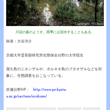
川辺の森のようす。雨季には冠水することもある。
執筆：大谷洋介
京都大学霊長類研究所生態保全分野の大学院生
屋久島のニホンザルや、ボルネオ島のブタオザルなどを対
象に、生態調査をおこなっている。
所属分野HP：
http://www.pri.kyoto-
u.ac.jp/sections/ecolcons/