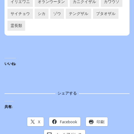
イリエワニ
オランウータン
カニクイザル
カワウソ
サイチョウ
シカ
ゾウ
テングザル
ブタオザル
霊長類
いいね:
シェアする
共有:
X
Facebook
印刷