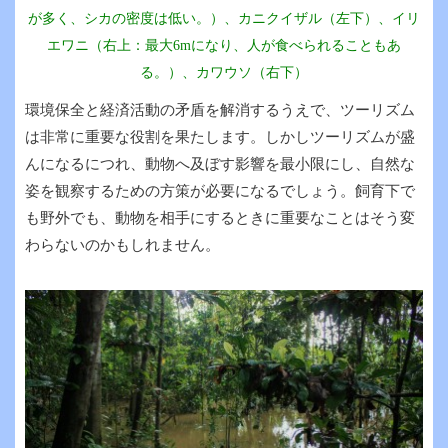
が多く、シカの密度は低い。）、カニクイザル（左下）、イリ
エワニ（右上：最大6mになり、人が食べられることもあ
る。）、カワウソ（右下）
環境保全と経済活動の矛盾を解消するうえで、ツーリズム
は非常に重要な役割を果たします。しかしツーリズムが盛
んになるにつれ、動物へ及ぼす影響を最小限にし、自然な
姿を観察するための方策が必要になるでしょう。飼育下で
も野外でも、動物を相手にするときに重要なことはそう変
わらないのかもしれません。