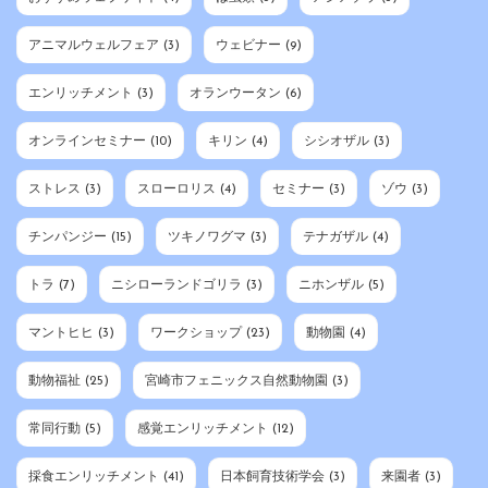
アニマルウェルフェア
(3)
ウェビナー
(9)
エンリッチメント
(3)
オランウータン
(6)
オンラインセミナー
(10)
キリン
(4)
シシオザル
(3)
ストレス
(3)
スローロリス
(4)
セミナー
(3)
ゾウ
(3)
チンパンジー
(15)
ツキノワグマ
(3)
テナガザル
(4)
トラ
(7)
ニシローランドゴリラ
(3)
ニホンザル
(5)
マントヒヒ
(3)
ワークショップ
(23)
動物園
(4)
動物福祉
(25)
宮崎市フェニックス自然動物園
(3)
常同行動
(5)
感覚エンリッチメント
(12)
採食エンリッチメント
(41)
日本飼育技術学会
(3)
来園者
(3)