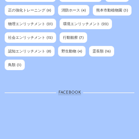
正の強化トレーニング
(9)
消防ホース
(4)
熊本市動植物園
(3)
物理エンリッチメント
(21)
環境エンリッチメント
(22)
社会エンリッチメント
(12)
行動観察
(7)
認知エンリッチメント
(8)
野生動物
(4)
霊長類
(16)
鳥類
(3)
FACEBOOK