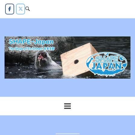
コ
ン
テ
ン
ツ
へ
ス
キ
ッ
プ