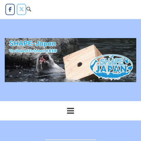
コ
ン
テ
ン
ツ
へ
ス
キ
ッ
プ