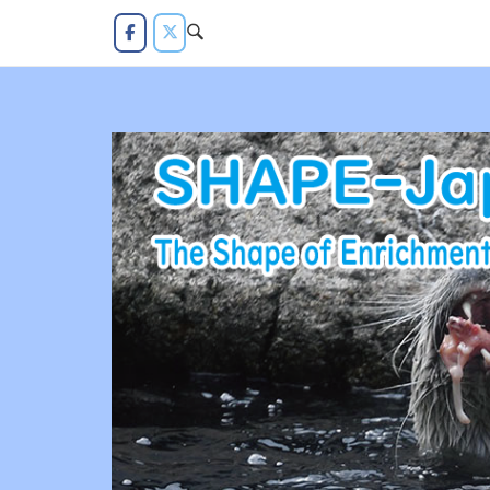
コ
ン
テ
ン
ツ
へ
ス
キ
ッ
プ