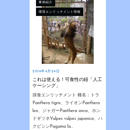
事例紹介
環境エンリッチメント情報
2016年4月24日
これは使える！可食性の紐「人工
ケーシング」
採食エンリッチメント 種名：トラ
Panthera tigris、ライオンPanthera
leo、ジャガーPanthera onca、ホン
ドギツネVulpes vulpes japonica、ハ
クビシンPaguma la...