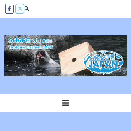
コ
ン
テ
ン
ツ
へ
ス
キ
ッ
プ