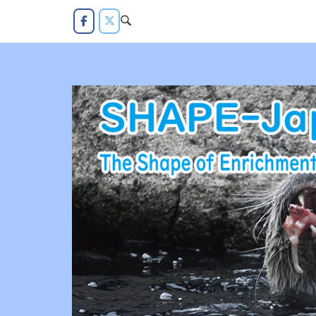
コ
ン
テ
ン
ツ
へ
ス
キ
ッ
プ