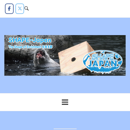
コ
ン
テ
ン
ツ
へ
ス
キ
ッ
プ