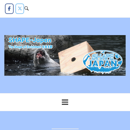
コ
ン
テ
ン
ツ
へ
ス
キ
ッ
プ