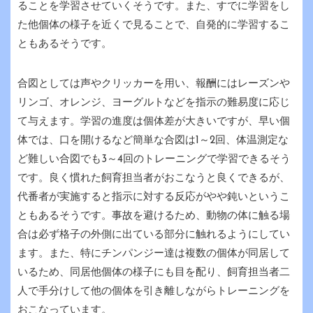
ることを学習させていくそうです。また、すでに学習をし
た他個体の様子を近くで見ることで、自発的に学習するこ
ともあるそうです。
合図としては声やクリッカーを用い、報酬にはレーズンや
リンゴ、オレンジ、ヨーグルトなどを指示の難易度に応じ
て与えます。学習の進度は個体差が大きいですが、早い個
体では、口を開けるなど簡単な合図は1～2回、体温測定な
ど難しい合図でも3～4回のトレーニングで学習できるそう
です。良く慣れた飼育担当者がおこなうと良くできるが、
代番者が実施すると指示に対する反応がやや鈍いというこ
ともあるそうです。事故を避けるため、動物の体に触る場
合は必ず格子の外側に出ている部分に触れるようにしてい
ます。また、特にチンパンジー達は複数の個体が同居して
いるため、同居他個体の様子にも目を配り、飼育担当者二
人で手分けして他の個体を引き離しながらトレーニングを
おこなっています。