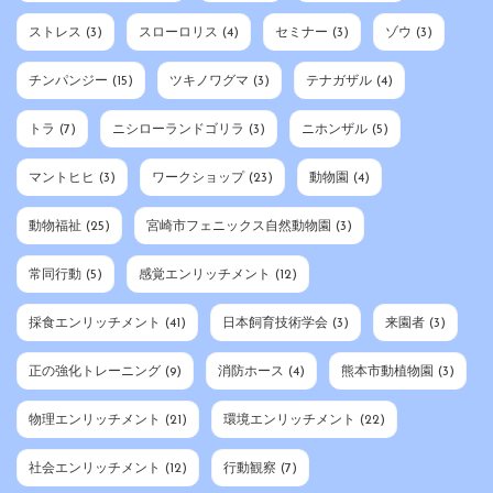
ストレス
(3)
スローロリス
(4)
セミナー
(3)
ゾウ
(3)
チンパンジー
(15)
ツキノワグマ
(3)
テナガザル
(4)
トラ
(7)
ニシローランドゴリラ
(3)
ニホンザル
(5)
マントヒヒ
(3)
ワークショップ
(23)
動物園
(4)
動物福祉
(25)
宮崎市フェニックス自然動物園
(3)
常同行動
(5)
感覚エンリッチメント
(12)
採食エンリッチメント
(41)
日本飼育技術学会
(3)
来園者
(3)
正の強化トレーニング
(9)
消防ホース
(4)
熊本市動植物園
(3)
物理エンリッチメント
(21)
環境エンリッチメント
(22)
社会エンリッチメント
(12)
行動観察
(7)