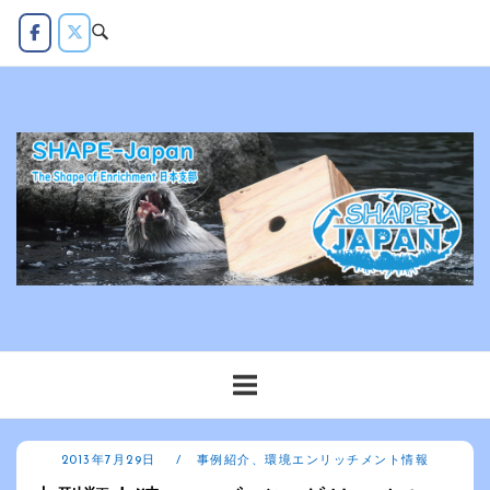
コ
ン
テ
ン
ツ
へ
ス
キ
ッ
プ
2013年7月29日
事例紹介
、
環境エンリッチメント情報