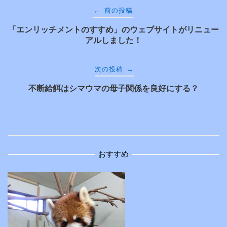
投
←
前の投稿
「エンリッチメントのすすめ」のウェブサイトがリニュー
稿
アルしました！
ナ
→
次の投稿
ビ
不断給餌はシマウマの母子関係を良好にする？
ゲ
ー
おすすめ
シ
ョ
ン