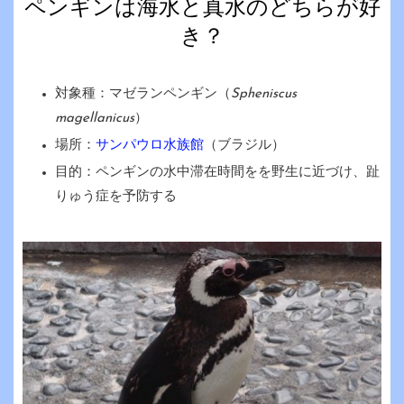
ペンギンは海水と真水のどちらが好
き？
対象種：マゼランペンギン（
Spheniscus
magellanicus
）
場所：
サンパウロ水族館
（ブラジル）
目的：ペンギンの水中滞在時間をを野生に近づけ、趾
りゅう症を予防する