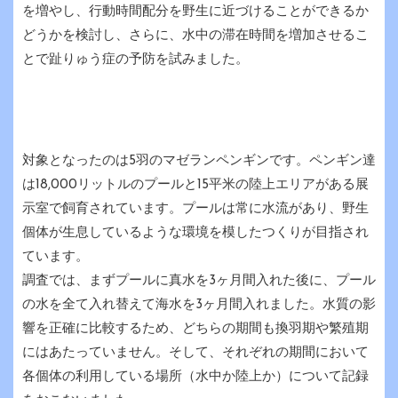
を増やし、行動時間配分を野生に近づけることができるか
どうかを検討し、さらに、水中の滞在時間を増加させるこ
とで趾りゅう症の予防を試みました。
対象となったのは5羽のマゼランペンギンです。ペンギン達
は18,000リットルのプールと15平米の陸上エリアがある展
示室で飼育されています。プールは常に水流があり、野生
個体が生息しているような環境を模したつくりが目指され
ています。
調査では、まずプールに真水を3ヶ月間入れた後に、プール
の水を全て入れ替えて海水を3ヶ月間入れました。水質の影
響を正確に比較するため、どちらの期間も換羽期や繁殖期
にはあたっていません。そして、それぞれの期間において
各個体の利用している場所（水中か陸上か）について記録