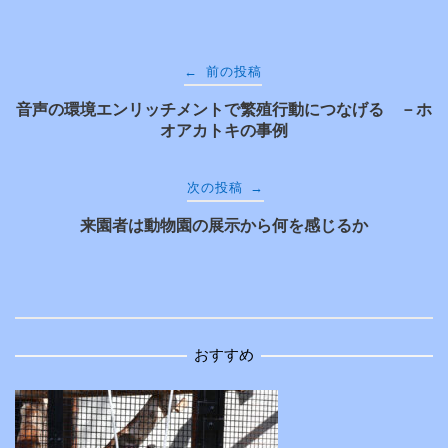
投
←
前の投稿
音声の環境エンリッチメントで繁殖行動につなげる －ホ
稿
オアカトキの事例
ナ
→
次の投稿
ビ
来園者は動物園の展示から何を感じるか
ゲ
ー
おすすめ
シ
ョ