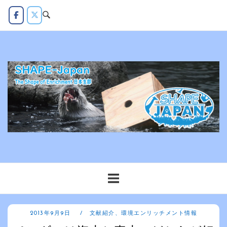
コ
ン
テ
ン
ツ
へ
ス
キ
ッ
プ
2013年9月9日
文献紹介
、
環境エンリッチメント情報