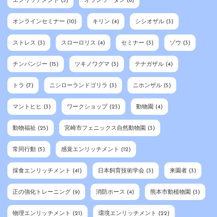
エンリッチメント
(3)
オランウータン
(6)
オンラインセミナー
(10)
キリン
(4)
シシオザル
(3)
ストレス
(3)
スローロリス
(4)
セミナー
(3)
ゾウ
(3)
チンパンジー
(15)
ツキノワグマ
(3)
テナガザル
(4)
トラ
(7)
ニシローランドゴリラ
(3)
ニホンザル
(5)
マントヒヒ
(3)
ワークショップ
(23)
動物園
(4)
動物福祉
(25)
宮崎市フェニックス自然動物園
(3)
常同行動
(5)
感覚エンリッチメント
(12)
採食エンリッチメント
(41)
日本飼育技術学会
(3)
来園者
(3)
正の強化トレーニング
(9)
消防ホース
(4)
熊本市動植物園
(3)
物理エンリッチメント
(21)
環境エンリッチメント
(22)