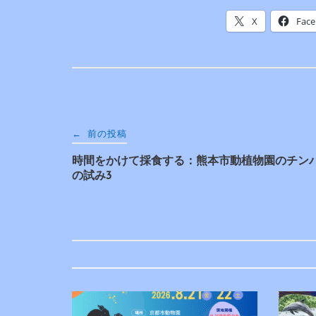
X
Fac
投
←
前の投稿
時間をかけて採食する：熊本市動植物園のチン
稿
の試み3
ナ
ビ
ゲ
ー