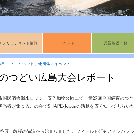
エンリッチメント情報
イベント
用語解説一覧
16日
イベント
、
他団体のイベント
育のつどい広島大会レポート
広島市国民宿舎湯来ロッジ、安佐動物公園にて「第29回全国飼育のつ
者が集まるこの会でSHAPE-Japanの活動を広く知ってもらい
た。
伊谷原一教授の講演から始まりました。フィールド研究とチンパン