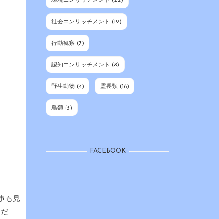
環境エンリッチメント
(22)
社会エンリッチメント
(12)
行動観察
(7)
認知エンリッチメント
(8)
野生動物
(4)
霊長類
(16)
鳥類
(3)
FACEBOOK
事も見
ただ