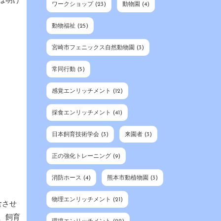
は明け
ワークショップ
(23)
動物園
(4)
動物福祉
(25)
宮崎市フェニックス自然動物園
(3)
常同行動
(5)
感覚エンリッチメント
(12)
採食エンリッチメント
(41)
日本飼育技術学会
(3)
来園者
(3)
正の強化トレーニング
(9)
消防ホース
(4)
熊本市動植物園
(3)
物理エンリッチメント
(21)
食させ
、飼育