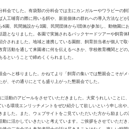
分科会でした。有袋類の分科会では主にカンガルーやワラビーの飼
ば人工哺育の際に用いる餌や、新規個体の群れへの導入方法などが
6園、民間施設から2園、民間団体から1団体が参加し、動物園に
話題となりました。各園で実施されるバックヤードツアーや飼育体
紹介されました。地域と連携している園館、飼育担当者が個人で取
教育活動を通して来園者に何を伝えるべきか、学校教育機関とどの
あるということで締めくくられました。
親会へと移りました。かねてより「飼育の集いでは懇親会こそがメ
たが、その通りにとても盛り上がった懇親会でした。
の方々に活動のアピールをさせていただきました。大変うれしいことに
こなっている環境エンリッチメントをぜひ紹介して欲しいという申し出や
きました。また、ウェブサイトをご見ていただいた方から励ましの
活動に活かしていきたいと考えています。ご挨拶をさせていただき