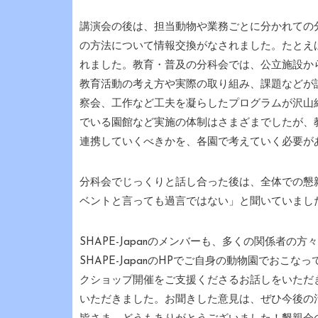
講演会の後は、担当動物や業務ごとに分かれての
の方法について情報交換がなされました。たとえ
れました。教育・普及の分科会では、公立施設から
教育活動の考え方や実際の取り組み、課題などが
察会、工作など工夫を凝らしたプログラムが沢山
でいる園館など実施の体制はさまざまでしたが、
連携していくべきかを、各園で考えていく必要が
分科会でじっくりと話し合った後は、全体での懇
ベントと言っても過言ではない」と聞いていまし
SHAPE-Japanのメンバーも、多くの関係者
SHAPE-JapanのHPでご自身の動物園でお
クショップ開催をご支援くださるお話しをいただ
いただきました。お聞きした意見は、ぜひ今後の