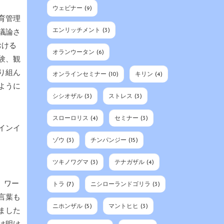
ウェビナー
(9)
育管理
エンリッチメント
(3)
議論さ
おける
オランウータン
(6)
験、観
り組ん
オンラインセミナー
(10)
キリン
(4)
ように
シシオザル
(3)
ストレス
(3)
スローロリス
(4)
セミナー
(3)
インイ
ゾウ
(3)
チンパンジー
(15)
ツキノワグマ
(3)
テナガザル
(4)
、
、ワー
トラ
(7)
ニシローランドゴリラ
(3)
言葉も
ニホンザル
(5)
マントヒヒ
(3)
ました