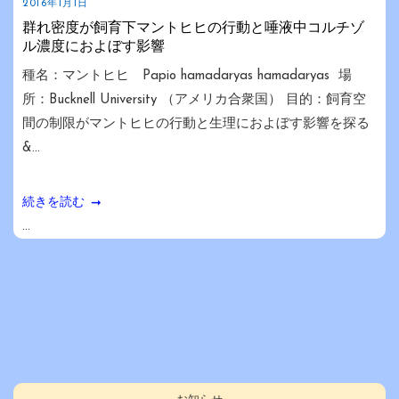
2016年1月1日
群れ密度が飼育下マントヒヒの行動と唾液中コルチゾ
ル濃度におよぼす影響
種名：マントヒヒ Papio hamadaryas hamadaryas 場
所：Bucknell University （アメリカ合衆国） 目的：飼育空
間の制限がマントヒヒの行動と生理におよぼす影響を探る
&...
続きを読む
...