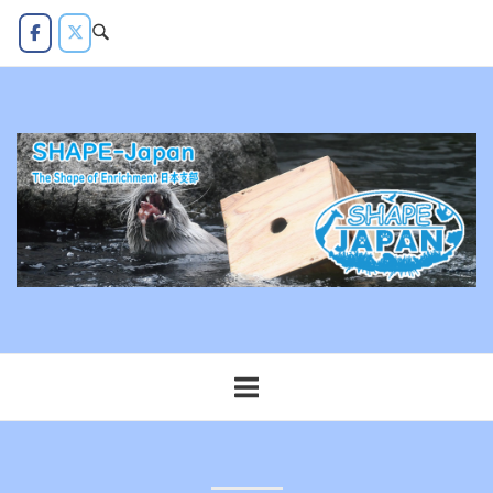
コ
ン
テ
ン
ツ
へ
ス
キ
ッ
プ