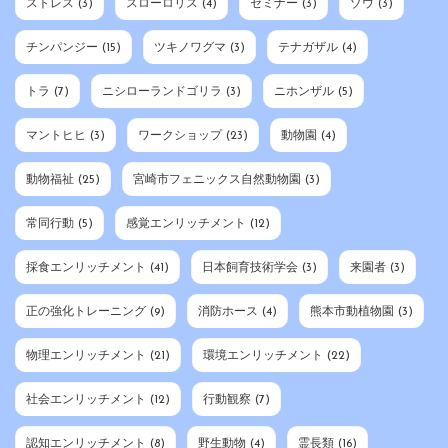
ストレス
(3)
スローロリス
(4)
セミナー
(3)
ゾウ
(3)
チンパンジー
(15)
ツキノワグマ
(3)
テナガザル
(4)
トラ
(7)
ニシローランドゴリラ
(3)
ニホンザル
(5)
マントヒヒ
(3)
ワークショップ
(23)
動物園
(4)
動物福祉
(25)
宮崎市フェニックス自然動物園
(3)
常同行動
(5)
感覚エンリッチメント
(12)
採食エンリッチメント
(41)
日本飼育技術学会
(3)
来園者
(3)
正の強化トレーニング
(9)
消防ホース
(4)
熊本市動植物園
(3)
物理エンリッチメント
(21)
環境エンリッチメント
(22)
社会エンリッチメント
(12)
行動観察
(7)
認知エンリッチメント
(8)
野生動物
(4)
霊長類
(16)