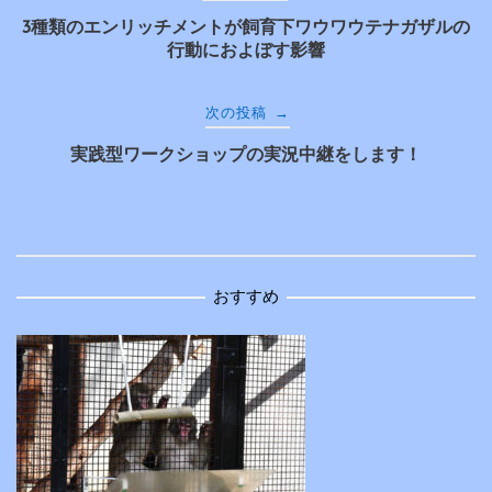
3種類のエンリッチメントが飼育下ワウワウテナガザルの
稿
行動におよぼす影響
ナ
→
次の投稿
ビ
実践型ワークショップの実況中継をします！
ゲ
ー
おすすめ
シ
ョ
ン