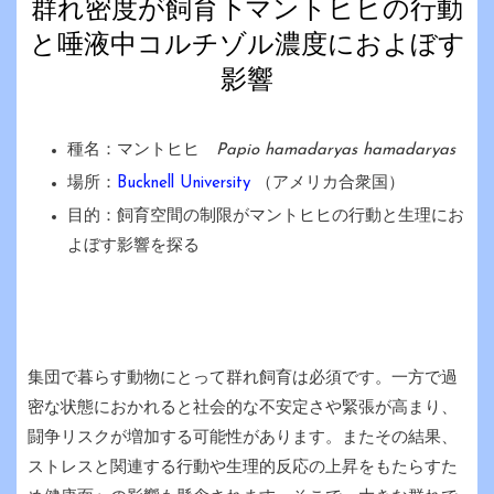
群れ密度が飼育下マントヒヒの行動
と唾液中コルチゾル濃度におよぼす
影響
種名：マントヒヒ
Papio hamadaryas hamadaryas
場所：
Bucknell University
（アメリカ合衆国）
目的：飼育空間の制限がマントヒヒの行動と生理にお
よぼす影響を探る
集団で暮らす動物にとって群れ飼育は必須です。一方で過
密な状態におかれると社会的な不安定さや緊張が高まり、
闘争リスクが増加する可能性があります。またその結果、
ストレスと関連する行動や生理的反応の上昇をもたらすた