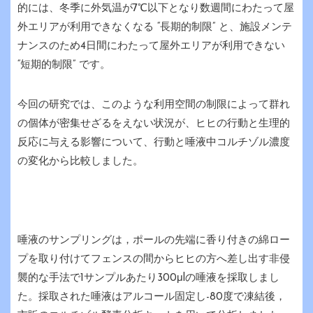
的には、冬季に外気温が7℃以下となり数週間にわたって屋
外エリアが利用できなくなる “長期的制限” と、施設メンテ
ナンスのため4日間にわたって屋外エリアが利用できない
“短期的制限” です。
今回の研究では、このような利用空間の制限によって群れ
の個体が密集せざるをえない状況が、ヒヒの行動と生理的
反応に与える影響について、行動と唾液中コルチゾル濃度
の変化から比較しました。
唾液のサンプリングは，ポールの先端に香り付きの綿ロー
プを取り付けてフェンスの間からヒヒの方へ差し出す非侵
襲的な手法で1サンプルあたり300μlの唾液を採取しまし
た。採取された唾液はアルコール固定し-80度で凍結後，