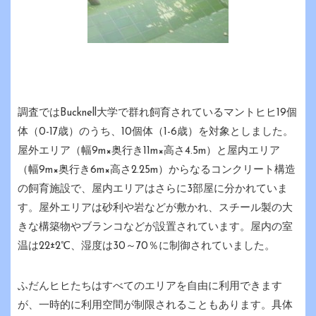
調査ではBucknell大学で群れ飼育されているマントヒヒ19個
体（0-17歳）のうち、10個体（1-6歳）を対象としました。
屋外エリア（幅9m×奥行き11m×高さ4.5m）と屋内エリア
（幅9m×奥行き6m×高さ2.25m）からなるコンクリート構造
の飼育施設で、屋内エリアはさらに3部屋に分かれていま
す。屋外エリアは砂利や岩などが敷かれ、スチール製の大
きな構築物やブランコなどが設置されています。屋内の室
温は22±2℃、湿度は30～70％に制御されていました。
ふだんヒヒたちはすべてのエリアを自由に利用できます
が、一時的に利用空間が制限されることもあります。具体