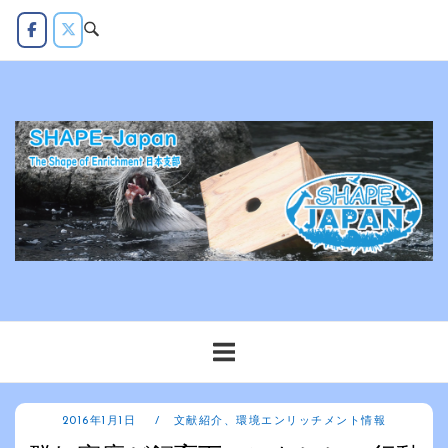
コ
ン
テ
ン
ツ
へ
ス
キ
ッ
プ
2016年1月1日
文献紹介
、
環境エンリッチメント情報