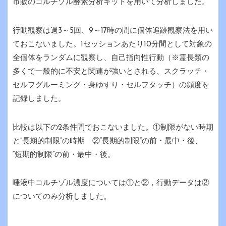
市販のコルチゾル酵素分析キットを用いて分析しました。
行動観察は週3～5回、9～17時の間に個体追跡観察法を用い
ておこないました。1セッションあたり10分間として対象の
全個体をランダムに観察し、自己指向性行動（※霊長類の
多くで一般的に不安と関連が強いとされる、スクラッチ・
セルフグルーミング・身ゆすり・セルフタッチ）の頻度を
記録しました。
比較は以下の2条件間でおこないました。①制限がない時期
と“長期的制限”の時期 ②“長期的制限”の前・最中・後、
“短期的制限”の前・最中・後。
唾液中コルチゾル濃度については①と②，行動データは②
についてのみ分析しました。