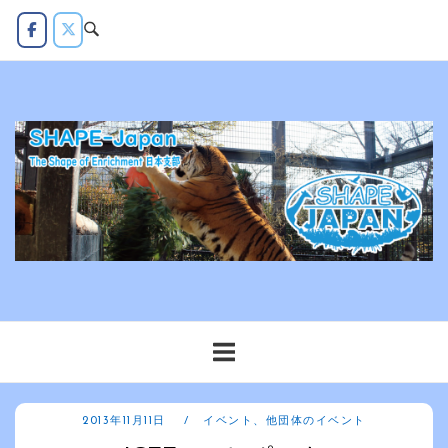
コ
ン
テ
ン
ツ
へ
ス
キ
ッ
プ
2013年11月11日
イベント
、
他団体のイベント