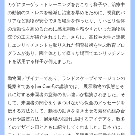
カゲにターゲットトレーニングをおこなう様子や、治療中
の動物のストレスを軽減し治癒を早めるために、視覚的バ
リアなど動物が安心できる場所を作ったり、リハビリ個体
の活動性を高めるために感覚刺激を増やすといった動物病
院での工夫が紹介されました。さらに、高校や大学と連携
しエンリッチメントを取り入れた飼育技術を学ぶ教育プロ
グラムがあり、園全体として様々な場面でエンリッチメン
トを活用する様子が伺えました。
動物園デザイナーであり、ランドスケープイマージョンの
提案者であるJon Coe氏の講演では、 展示動物の状態とそ
れに対する来園者の意識の食い違いが指摘されました。そ
して、来園者の関心を引きつけながら保全のメッセージを
伝える方法として、動物の動きを引き出せる素材の組み合
わせや設置方法、展示場の設計に関するアイデアを、数多
くのデザイン画とともに紹介してくれました。日本では、