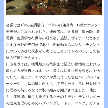
会議では4件の基調講演、33件の口頭発表、13件のポスター
発表がおこなわれました。発表者は、飼育員、獣医師、管
理職、生態学や行動学の研究者、施設デザイナーなどさま
ざまな分野の専門家であり、飼育動物のエンリッチメント
について多様な視点から考えることができるのが、この会
議の特徴と言えます。
口頭発表では、哺乳類から魚類まで幅広い動物種における
取り組みが報告されました。多くは採食行動を引き出す物
でした。例えば、ナマケグマ用に作った塩ビパイプのフィ
ーダーや、小型の鳥に餌を吊して与えたり、魚に貝を砂中
に埋めて与えるなどの取り組みが紹介されました。他に
も、運動場に植生を維持するための工夫や、チンパンジー
の健康管理のためのハズバンダリートレーニング、ガチョ