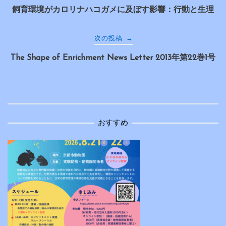
飼育環境がカロリナハコガメに及ぼす影響：行動と生理
稿
ナ
→
次の投稿
The Shape of Enrichment News Letter 2013年第22巻1号
ビ
ゲ
ー
おすすめ
シ
ョ
ン