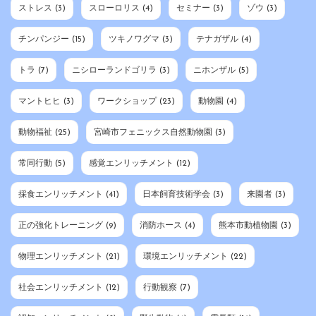
ストレス
(3)
スローロリス
(4)
セミナー
(3)
ゾウ
(3)
チンパンジー
(15)
ツキノワグマ
(3)
テナガザル
(4)
トラ
(7)
ニシローランドゴリラ
(3)
ニホンザル
(5)
マントヒヒ
(3)
ワークショップ
(23)
動物園
(4)
動物福祉
(25)
宮崎市フェニックス自然動物園
(3)
常同行動
(5)
感覚エンリッチメント
(12)
採食エンリッチメント
(41)
日本飼育技術学会
(3)
来園者
(3)
正の強化トレーニング
(9)
消防ホース
(4)
熊本市動植物園
(3)
物理エンリッチメント
(21)
環境エンリッチメント
(22)
社会エンリッチメント
(12)
行動観察
(7)