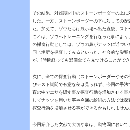
その結果、対照期間中のストーンボーダーの上に
した。一方、ストーンボーダーの下に対しての探
た。加えて、ゾウたちは展示場へ出た直後、スト
これは、ゾウへトレーニングを行なった事により
の採食行動としては、ゾウの鼻がナッツに近づい
同じ場所を探査してみるといった、社会的な影響
が、1時間経っても25個全てを見つけることがで
次に、全ての探査行動（ストーンボーダーやその
びテスト期間で有意な差は見られず、今回の手法
育の中でエサを隠す事が探査行動を増加させる事
してナッツを用いた事や今回の給餌の方法では探
探査行動を増加させる事ができるかもしれません
今回紹介した文献で大切な事は、動物園において