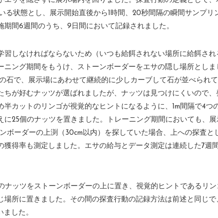
がエサを隠さずに展示場内を回りました。探査行動の定義として、
ている状態とし、展示開始直後から1時間、20秒間隔の瞬間サンプリ
施期間6週間のうち、9日間において記録されました。
学習しなければならないため（いつも給餌されない場所に給餌され
ーニング期間をもうけ、ストーンボーダーをエサの隠し場所としま
0cmの石で、展示場にあわせて継続的に少しカーブして石が並べられ
たちが好むナッツが選ばれましたが、ナッツは見つけにくいので、
め半カットのリンゴが視覚的なヒントになるように、1m間隔で4つ
えに25個のナッツを置きました。トレーニング期間においても、展
ンボーダーの上渕（30cm以内）を探していた場合、上への探査と
の獲得率も測定しました。エサの給与とデータ測定は連続した7週
個のナッツをストーンボーダーの上に置き、視覚的ヒントであるリン
じ場所に置きました。その間の探査行動の記録方法は前述と同じで
いました。