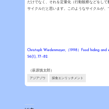
だけでなく、それを定量化（行動観察などをして
サイクルだと思います。このようなサイクルが、
Christoph Wiedenmayer,（1998）Food hiding and enr
56(1), 77–82.
（萩原慎太郎）
アジアゾウ
採食エンリッチメント