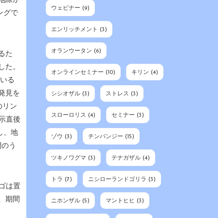
地際か
ウェビナー
(9)
ングで
エンリッチメント
(3)
オランウータン
(6)
るた
した。
オンラインセミナー
(10)
キリン
(4)
ている
発見を
シシオザル
(3)
ストレス
(3)
のリン
スローロリス
(4)
セミナー
(3)
示直後
し、地
ゾウ
(3)
チンパンジー
(15)
間のう
ツキノワグマ
(3)
テナガザル
(4)
トラ
(7)
ニシローランドゴリラ
(3)
ゴは置
、期間
ニホンザル
(5)
マントヒヒ
(3)