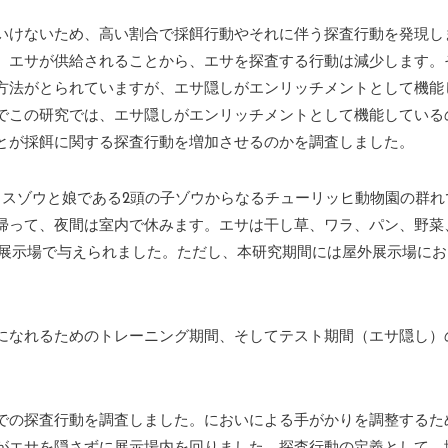
いけないため、高い割合で採餌行動やそれに伴う探査行動を発現し
、エサが供給されることから、エサを探査する行動は減少します。
方法がとられていますが、エサ隠しがエンリッチメントとして機能
でこの研究では、エサ隠しがエンリッチメントとして機能している
とが採餌に関する探査行動を増加させるのかを調査しました。
メスゾウと娘である2頭の子ゾウからなるチューリッヒ動物園の群れ
帰って、夜間は室内で休みます。エサは干し草、ワラ、パン、野菜
外展示場で与えられました。ただし、本研究期間には屋外展示場に
になれるためのトレーニング期間、そしてテスト期間（エサ隠し）
での探査行動を調査しました。においによる手がかりを調整するた