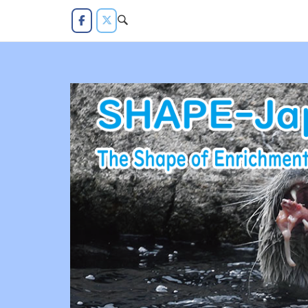
コ
ン
テ
ン
ツ
へ
ス
キ
ッ
プ