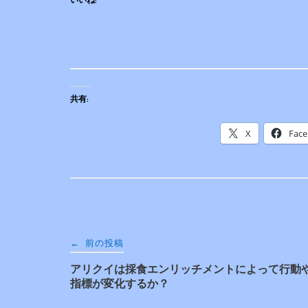
いいね:
共有:
X
Fac
投
←
前の投稿
アリクイは採食エンリッチメントによって行動
稿
指標が変化するか？