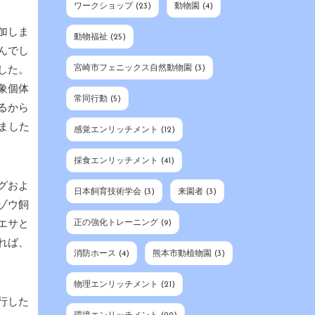
ワークショップ
(23)
動物園
(4)
加しま
動物福祉
(25)
んでし
宮崎市フェニックス自然動物園
(3)
した。
象個体
常同行動
(5)
るから
ました
感覚エンリッチメント
(12)
採食エンリッチメント
(41)
グおよ
日本飼育技術学会
(3)
来園者
(3)
ゾウ飼
正の強化トレーニング
(9)
エサと
れば、
消防ホース
(4)
熊本市動植物園
(3)
物理エンリッチメント
(21)
行した