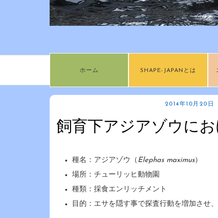
ホーム
SHAPE-JAPANとは
2014年10月20日
飼育下アジアゾウにお
種名：アジアゾウ（
Elephas maximus
）
場所：チューリッヒ動物園
種類：採食エンリッチメント
目的：エサを隠す事で探査行動を増加させ、