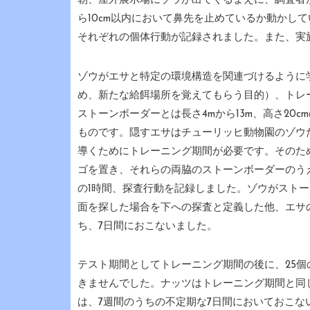
朝、屋外展示場にゾウが出てくるまえに、調査者
ら10cm以内において鼻先を止めているか動かし
それぞれの個体行動が記録されました。また、実
ゾウがエサと特定の環境構造を関連づけるように
め、新たな給餌場所を覚えてもらう目的）、トレ
ストーンボーダーとは長さ4mから13m、高さ2
ものです。隠すエサはチューリッヒ動物園のゾウ
導くためにトレーニング期間が必要です。そのた
ゴを置き、それらの両脇のストーンボーダーのう
の1時間、探査行動を記録しました。ゾウがストー
面を探した場合を下への探査と定義した他、エサ
ち、7日間におこないました。
テスト期間としてトレーニング期間の後に、25
きませんでした。ナッツはトレーニング期間と同
は、7週間のうちの不定期な7日間においておこな