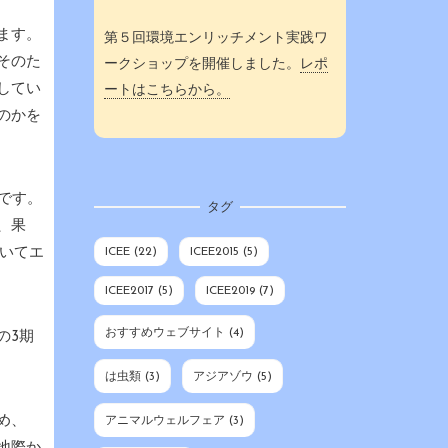
ます。
第５回環境エンリッチメント実践ワ
そのた
ークショップを開催しました。
レポ
してい
ートはこちらから。
のかを
です。
タグ
、果
ICEE
(22)
ICEE2015
(5)
おいてエ
ICEE2017
(5)
ICEE2019
(7)
おすすめウェブサイト
(4)
の3期
は虫類
(3)
アジアゾウ
(5)
め、
アニマルウェルフェア
(3)