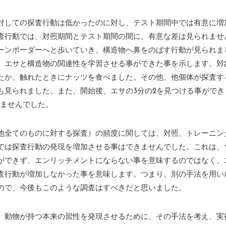
対しての探査行動は低かったのに対し、テスト期間中では有意に増
査行動では、対照期間とテスト期間の間に、有意な差は見られませ
ーンボーダーへと歩いていき、構造物へ鼻をのばす行動が見られま
、エサと構造物の関連性を学習させる事ができた事を示します。対
たか、触れたときにナッツを食べました。その他、他個体が探査す
も見られました。また、開始後、エサの3分の2を見つける事ができ
きませんでした。
他全てのものに対する探査）の頻度に関しては、対照、トレーニン
では探査行動の発現を増加させる事はできませんでした。これは、
ができず、エンリッチメントにならない事を意味するのではなく、
査行動が増加しなかった事を意味します。つまり、別の手法を用い
ので、今後もこのような調査はすべきだと思いました。
、動物が持つ本来の習性を発現させるために、その手法を考え、実