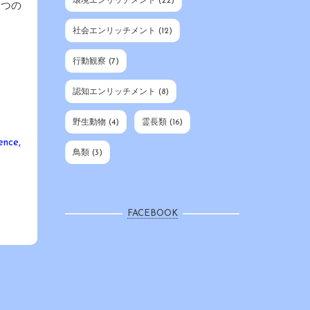
環境エンリッチメント
(22)
1つの
社会エンリッチメント
(12)
行動観察
(7)
認知エンリッチメント
(8)
野生動物
(4)
霊長類
(16)
ence,
鳥類
(3)
FACEBOOK