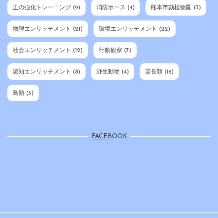
正の強化トレーニング
(9)
消防ホース
(4)
熊本市動植物園
(3)
物理エンリッチメント
(21)
環境エンリッチメント
(22)
社会エンリッチメント
(12)
行動観察
(7)
認知エンリッチメント
(8)
野生動物
(4)
霊長類
(16)
鳥類
(3)
FACEBOOK