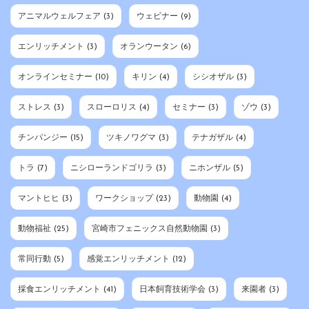
アニマルウェルフェア
(3)
ウェビナー
(9)
エンリッチメント
(3)
オランウータン
(6)
オンラインセミナー
(10)
キリン
(4)
シシオザル
(3)
ストレス
(3)
スローロリス
(4)
セミナー
(3)
ゾウ
(3)
チンパンジー
(15)
ツキノワグマ
(3)
テナガザル
(4)
トラ
(7)
ニシローランドゴリラ
(3)
ニホンザル
(5)
マントヒヒ
(3)
ワークショップ
(23)
動物園
(4)
動物福祉
(25)
宮崎市フェニックス自然動物園
(3)
常同行動
(5)
感覚エンリッチメント
(12)
採食エンリッチメント
(41)
日本飼育技術学会
(3)
来園者
(3)