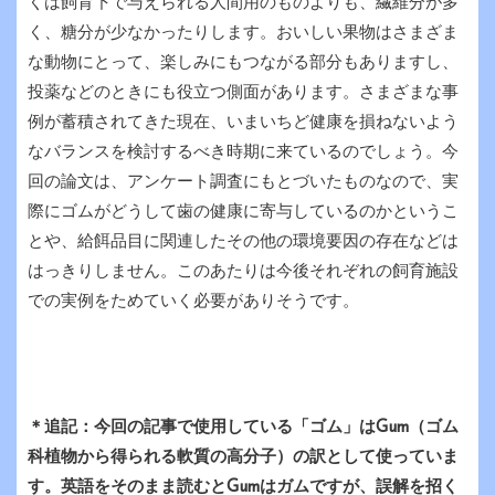
くは飼育下で与えられる人間用のものよりも、繊維分が多
く、糖分が少なかったりします。おいしい果物はさまざま
な動物にとって、楽しみにもつながる部分もありますし、
投薬などのときにも役立つ側面があります。さまざまな事
例が蓄積されてきた現在、いまいちど健康を損ねないよう
なバランスを検討するべき時期に来ているのでしょう。今
回の論文は、アンケート調査にもとづいたものなので、実
際にゴムがどうして歯の健康に寄与しているのかというこ
とや、給餌品目に関連したその他の環境要因の存在などは
はっきりしません。このあたりは今後それぞれの飼育施設
での実例をためていく必要がありそうです。
＊追記：今回の記事で使用している「ゴム」はGum（ゴム
科植物から得られる軟質の高分子）の訳として使っていま
す。英語をそのまま読むとGumはガムですが、誤解を招く