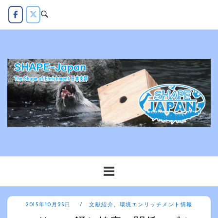
コ
ン
テ
ン
ツ
へ
ス
キ
ッ
プ
2015年10月25日
文献紹介
、
環境エンリッチメント情報