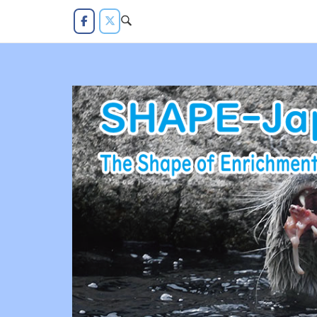
コ
ン
テ
ン
ツ
へ
ス
キ
ッ
プ