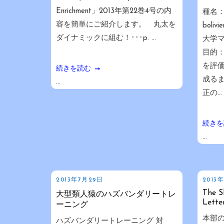
Enrichment」2013年第22巻4号の内
種名：
容を簡単にご紹介します。 丸太を
boli
ダイナミックに組む！･･･p. ...
大学
目的
を評
続きを読む
成る
...
正の...
続きを
...
2013年7月29日
2013
The S
大型類人猿のハズバンダリートレ
Lett
ーニング
本部の
ハズバンダリートレーニング 対