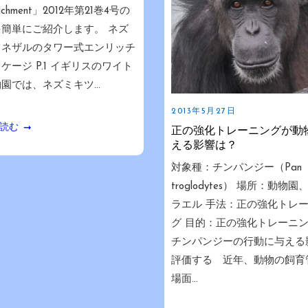
nrichment」2012年第21巻4号の
簡単にご紹介します。 ネズ
ツネザルのタワー式エンリッチ
ケージ P.1 イギリスのワイト
園では、ネズミキツ...
2013年5月27日
読む
正の強化トレーニングが動
える影響は？
対象種：チンパンジー（Pan
troglodytes） 場所：動物園
ラエル 手法：正の強化トレ
グ 目的：正の強化トレーニ
チンパンジーの行動に与える
評価する 近年、動物の飼育
場面...