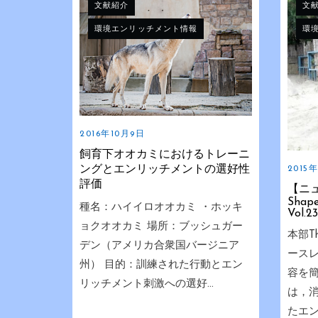
文献紹介
文
環境エンリッチメント情報
環
2016年10月9日
飼育下オオカミにおけるトレーニ
ングとエンリッチメントの選好性
2015
評価
【ニ
Shape
種名：ハイイロオオカミ ・ホッキ
Vol.2
ョクオオカミ 場所：ブッシュガー
本部The
デン（アメリカ合衆国バージニア
ースレ
州） 目的：訓練された行動とエン
容を簡
リッチメント刺激への選好...
は，
たエ