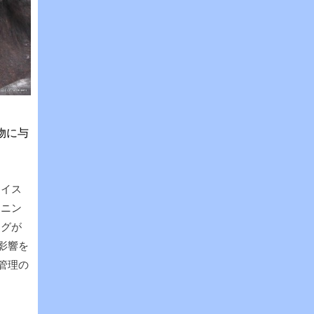
物に与
、イス
ーニン
ングが
影響を
管理の