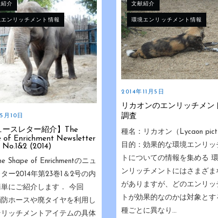
献紹介
文献紹介
境エンリッチメント情報
環境エンリッチメント情報
2014年11月5日
リカオンのエンリッチメン
調査
年5月10日
ュースレター紹介】The
種名：リカオン（Lycaon pict
 of Enrichment Newsletter
目的：効果的な環境エンリッ
3 No.1&2 (2014)
トについての情報を集める 
 Shape of Enrichmentのニュ
ンリッチメントにはさまざま
ター2014年第23巻1＆2号の内
がありますが、どのエンリッ
単にご紹介します． 今回
トが効果的なのかは対象とす
消防ホースや廃タイヤを利用し
種ごとに異なり...
ンリッチメントアイテムの具体