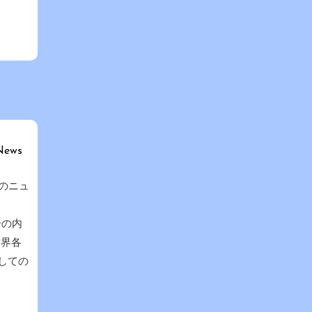
News
ntのニュ
2号の内
世界各
しての