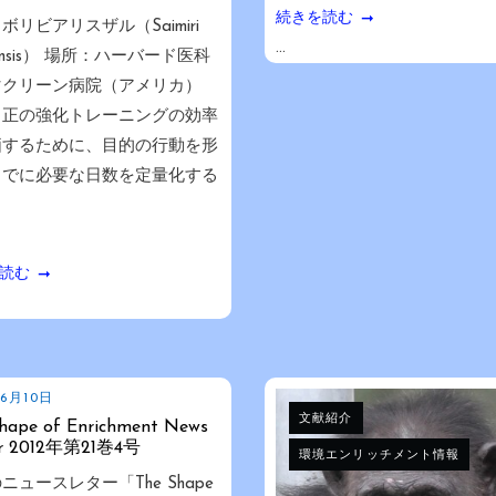
続きを読む
ボリビアリスザル（Saimiri
...
viensis） 場所：ハーバード医科
マクリーン病院（アメリカ）
：正の強化トレーニングの効率
価するために、目的の行動を形
までに必要な日数を定量化する
読む
年6月10日
文献紹介
hape of Enrichment News
er 2012年第21巻4号
環境エンリッチメント情報
ニュースレター「The Shape